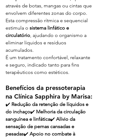
através de botas, mangas ou cintas que 
envolvem diferentes zonas do corpo. 
Esta compressão rítmica e sequencial 
estimula o 
sistema linfático e 
circulatório
, ajudando o organismo a 
eliminar líquidos e resíduos 
acumulados.
É um tratamento confortável, relaxante 
e seguro, indicado tanto para fins 
terapêuticos como estéticos.
Benefícios da pressoterapia 
na Clínica Sapphira by Marisa:
✔️ 
Redução da retenção de líquidos e 
do inchaço
✔️ 
Melhoria da circulação 
sanguínea e linfática
✔️ 
Alívio da 
sensação de pernas cansadas e 
pesadas
✔️ 
Apoio no combate à 