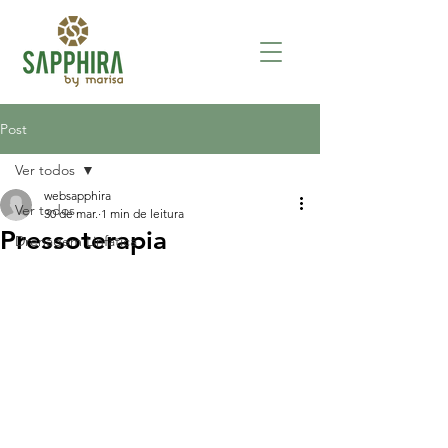
Post
Ver todos
websapphira
Ver todos
30 de mar.
1 min de leitura
Pressoterapia
Drenagem Linfática