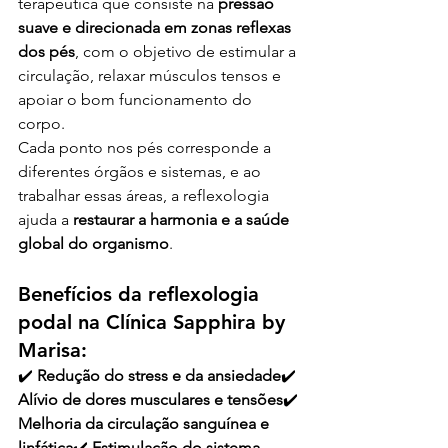
terapêutica que consiste na 
pressão 
suave e direcionada em zonas reflexas 
dos pés
, com o objetivo de estimular a 
circulação, relaxar músculos tensos e 
apoiar o bom funcionamento do 
corpo.
Cada ponto nos pés corresponde a 
diferentes órgãos e sistemas, e ao 
trabalhar essas áreas, a reflexologia 
ajuda a 
restaurar a harmonia e a saúde 
global do organismo
.
Benefícios da reflexologia 
podal na Clínica Sapphira by 
Marisa:
✔️ 
Redução do stress e da ansiedade
✔️ 
Alívio de dores musculares e tensões
✔️ 
Melhoria da circulação sanguínea e 
linfática
✔️ 
Estimulação do sistema 