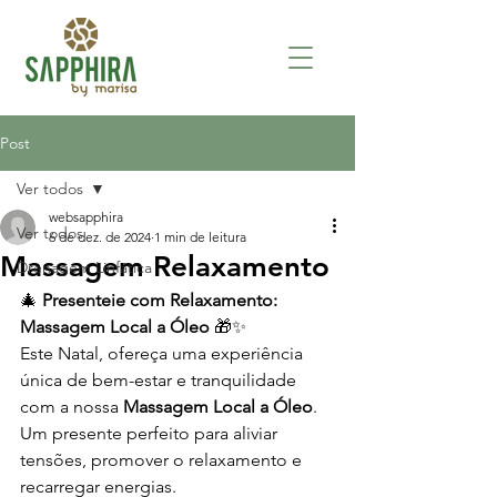
Post
Ver todos
websapphira
Ver todos
6 de dez. de 2024
1 min de leitura
Massagem Relaxamento
Drenagem Linfática
🎄 
Presenteie com Relaxamento: 
Massagem Local a Óleo
 🎁✨
Este Natal, ofereça uma experiência 
única de bem-estar e tranquilidade 
com a nossa 
Massagem Local a Óleo
. 
Um presente perfeito para aliviar 
tensões, promover o relaxamento e 
recarregar energias.