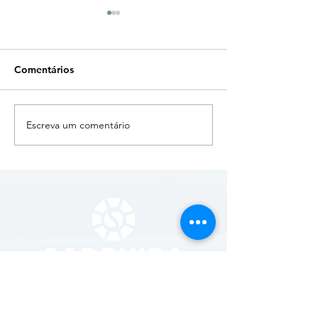
Comentários
Reflexologia Podal
Eliminação de 
Escreva um comentário