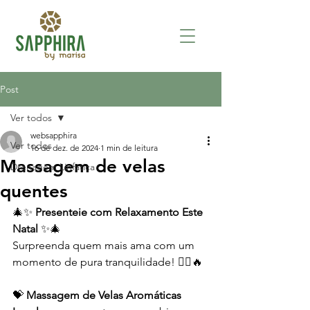
Post
Ver todos
websapphira
Ver todos
16 de dez. de 2024
1 min de leitura
Massagem de velas
Drenagem Linfática
quentes
🎄✨ 
Presenteie com Relaxamento Este 
Natal
 ✨🎄
Surpreenda quem mais ama com um 
momento de pura tranquilidade! 💆‍♀️🔥
💝 
Massagem de Velas Aromáticas 