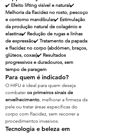
✔️ 
Efeito lifting visível e natural
✔️ 
Melhoria da flacidez no rosto, pescoço 
e contorno mandibular
✔️ 
Estimulação 
da produção natural de colagénio e 
elastina
✔️ 
Redução de rugas e linhas 
de expressão
✔️ 
Tratamento da papada 
e flacidez no corpo (abdómen, braços, 
glúteos, coxas)
✔️ 
Resultados 
progressivos e duradouros, sem 
tempo de paragem
Para quem é indicado?
O HIFU é ideal para quem deseja 
combater 
os primeiros sinais de 
envelhecimento
, melhorar a firmeza da 
pele ou tratar áreas específicas do 
corpo com flacidez, sem recorrer a 
procedimentos invasivos.
Tecnologia e beleza em 