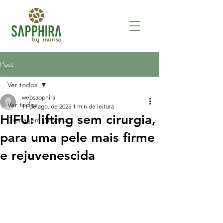
Post
Ver todos
websapphira
Ver todos
11 de ago. de 2025
1 min de leitura
HIFU: lifting sem cirurgia,
Drenagem Linfática
para uma pele mais firme
e rejuvenescida