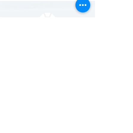
Marcações
Email:
sapphiraparedes@gmail.com
Tel:
932 711 124
*
* Chamada para a re
de móvel nacional
Redes Sociais