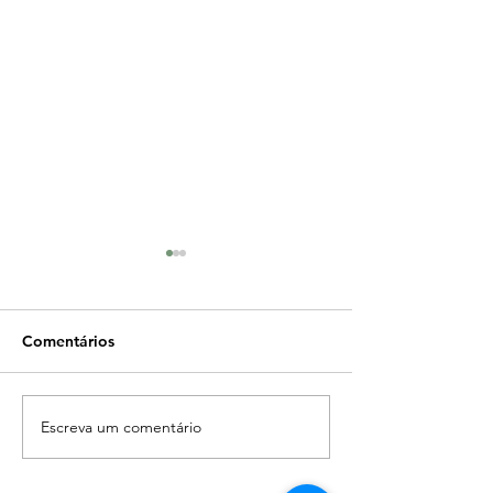
Comentários
Reflexologia Podal
Eliminação de 
Escreva um comentário