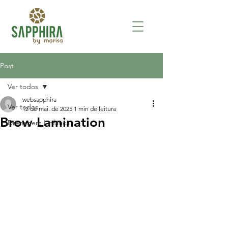
Post
Ver todos
websapphira
Ver todos
12 de mai. de 2025
1 min de leitura
Brow Lamination
Drenagem Linfática