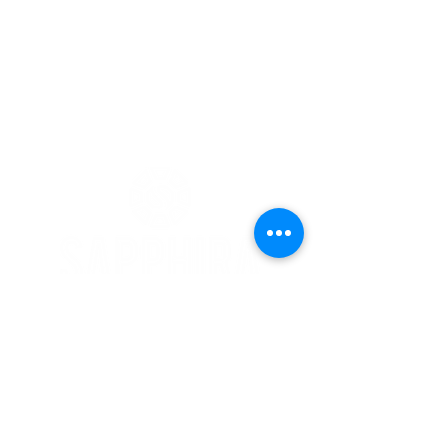
Marcações
Email:
sapphiraparedes@gmail.com
Tel:
932 711 124
*