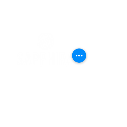
Marcações
Email:
sapphiraparedes@gmail.com
Tel:
932 711 124
*
* Chamada para a re
de móvel nacional