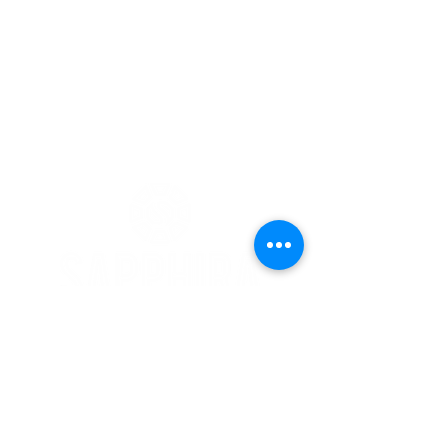
Marcações
Email:
sapphiraparedes@gmail.com