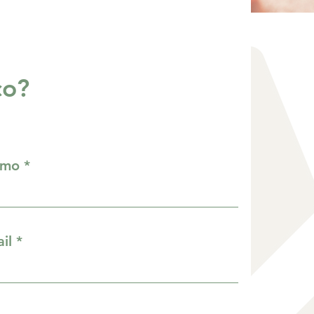
ço?
imo
il