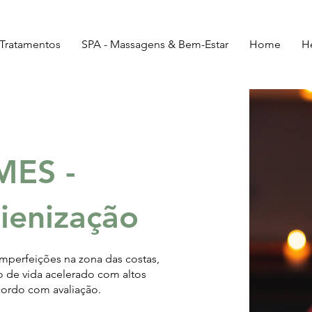
Tratamentos
SPA - Massagens & Bem-Estar
Home
H
MES -
gienização
perfeições na zona das costas,
 de vida acelerado com altos
cordo com avaliação.