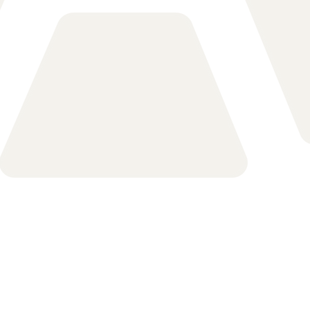
s
Marcações