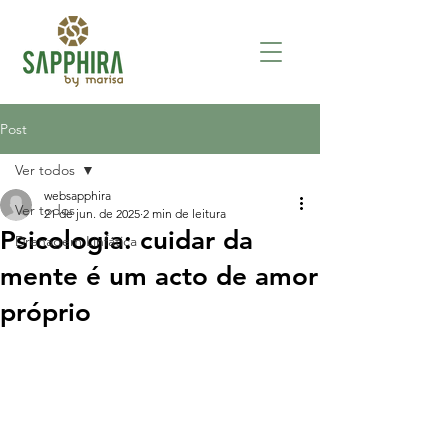
Post
Ver todos
websapphira
Ver todos
21 de jun. de 2025
2 min de leitura
Psicologia: cuidar da
Drenagem Linfática
mente é um acto de amor
próprio