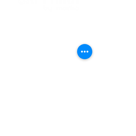
Marcações
Email:
sapphiraparedes@gmail.com
Tel:
932 711 124
*
* Chamada para a re
de móvel nacional
Redes Sociais
Facebook
Instagram
Política de Privacidade